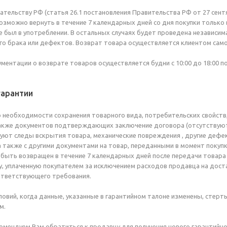
ательству РФ (статья 26.1 постановления Правительства РФ от 27 сент
зможно вернуть в течение 7 календарных дней со дня покупки только в 
 не был в употреблении. В остальных случаях будет проведена независи
о брака или дефектов. Возврат товара осуществляется клиентом сам
нтации о возврате товаров осуществляется будни с 10:00 до 18:00 по а
гарантии
необходимости сохранения товарного вида, потребительских свойств,
также документов подтверждающих заключение договора (отсутствуют 
уют следы вскрытия товара, механические повреждения , другие дефек
а также с другими документами на товар, переданными в момент покупк
 быть возвращен в течение 7 календарных дней после передачи товара
, уплаченную покупателем за исключением расходов продавца на достав
ответствующего требования.
ловий, когда данные, указанные в гарантийном талоне изменены, стерт
м.
комендуем Вам обратиться к продавцу для получения нового гарантий