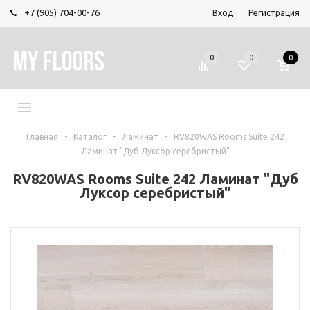
+7 (905) 704-00-76
Вход
Регистрация
0
0
0
МЕНЮ
Главная
-
Каталог
-
Ламинат
-
RV820WAS Rooms Suite 242
Ламинат "Дуб Луксор серебристый"
RV820WAS Rooms Suite 242 Ламинат "Дуб
Луксор серебристый"