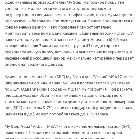
одноименным производителем My Step. Напольное покрытие
состоит из экологически чистого исходного сырья, что
подтверждено специальными сертификатами, поэтому материал
не токсичен и безопасен при эксплуатации. Панели производятся с
современным замком – это позволяет самостоятельно
монтировать весь пол в одно касание. Защитный верхний слой (UV
защита + полиуретановый защитный слой + Antiscratch) 0,6 мм с
толщиной панели 7 мм и классом нагрузки 43 предотвратит
преждевременную порчу, истирание и выцветание поверхности, а
насыщенный роскошный декор максимально натурально передает
рисунок натурального дерева.
Каменно-полимерный пол (SPC) My Step Aqua "Viskan" MSA17 имеет
ширину панели 228 мм, длину 1545 мм и поставляется в упаковках
по 6 шт. Одна упаковка содержит 2,114 м2 покрытия. При расчете
площади укладки обратите внимание, что для стандартного
способа монтажа панели необходимо купить каменно-полимерный
пол (SPC) с запасом 5-7%, а при нестандартной укладке (диагональ,
шахматы и др.) может потребоваться до 15% запаса.
My Step Aqua "Viskan" MSA17 - это каменно-полимерный пол (SPC),
выполненный в классическом выбеленном оттенке, который
подходит под оформление классических и современных