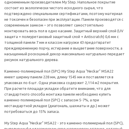
одноименным производителем My Step. Напольное покрытие
состоит из экологически чистого исходного сырья, что
подтверждено специальными сертификатами, поэтому материал
не токсичен и безопасен при эксплуатации. Панели производятся с
современным замком – это позволяет самостоятельно
монтировать весь пол в одно касание. Защитный верхний слой (UV
защита + полиуретановый защитный слой + Antiscratch) 0,6 мм с
толщиной панели 7 мм и классом нагрузки 43 предотвратит
преждевременную порчу, истирание и выцветание поверхности, а
насыщенный роскошный декор максимально натурально передает
рисунок натурального дерева.
Каменно-полимерный пол (SPC) My Step Aqua "Neckar" MSA22
имеет ширину панели 228 мм, длину 1545 мм и поставляется в
упаковках по 6 шт. Одна упаковка содержит 2,114 м2 покрытия.
При расчете площади укладки обратите внимание, что для
стандартного способа монтажа панели необходимо купить
каменно-полимерный пол (SPC) с запасом 5-7%, а при
нестандартной укладке (диагональ, шахматы и др.) может
потребоваться до 15% запаса.
My Step Aqua "Neckar" MSA22 - это каменно-полимерный пол (SPC),
выполненный в классическом серо-коричневом оттенке, который