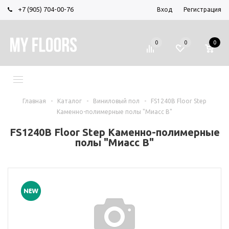
+7 (905) 704-00-76
Вход
Регистрация
0
0
0
МЕНЮ
Главная
-
Каталог
-
Виниловый пол
-
FS1240B Floor Step
Каменно-полимерные полы "Миасс B"
FS1240B Floor Step Каменно-полимерные
полы "Миасс B"