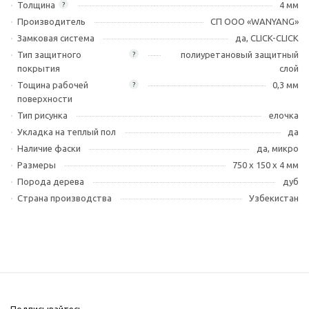
Толщина
4 мм
?
Производитель
СП ООО «WANYANG»
Замковая система
да, CLICK-CLICK
Тип защитного
полиуретановый защитный
?
покрытия
слой
Тощина рабочей
0,3 мм
?
поверхности
Тип рисунка
елочка
Укладка на теплый пол
да
Наличие фаски
да, микро
Размеры
750 х 150 х 4 мм
Порода дерева
дуб
Страна производства
Узбекистан