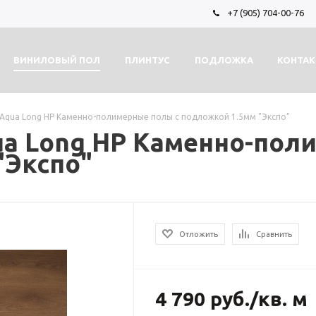
+7 (905) 704-00-76
ВИНИЛОВЫЙ ПОЛ
ПЛИНТУС
ПОДЛОЖКА
КОНТА
 Aqua Long HP Каменно-полимерные полы с подложкой 1.5мм "Экспо"
ua Long HP Каменно-пол
"Экспо"
Отложить
Сравнить
4 790
руб.
/кв. м