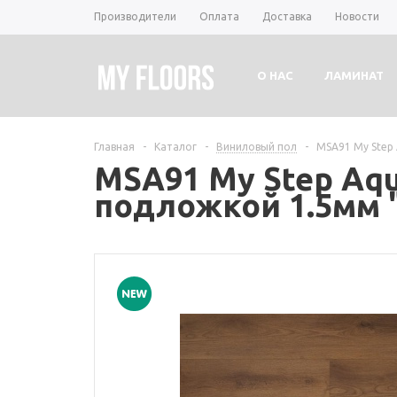
Производители
Оплата
Доставка
Новости
О НАС
ЛАМИНАТ
Главная
-
Каталог
-
Виниловый пол
-
MSA91 My Step
MSA91 My Step Aq
подложкой 1.5мм 