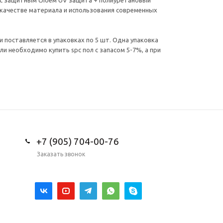
и с защитным слоем UV защита + полиуретановый
м качестве материала и использования современных
 поставляется в упаковках по 5 шт. Одна упаковка
и необходимо купить spc пол с запасом 5-7%, а при
+7 (905) 704-00-76
Заказать звонок