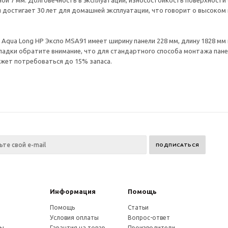
ой 7 мм. Долговечность в эксплуатации, износостойкость поверхност
я достигает 30 лет для домашней эксплуатации, что говорит о высоко
qua Long HP Экспо MSA91 имеет ширину панели 228 мм, длину 1828 мм и
адки обратите внимание, что для стандартного способа монтажа панел
ожет потребоваться до 15% запаса.
Информация
Помощь
Помощь
Статьи
Условия оплаты
Вопрос-ответ
ты
Гарантия на товар
Производители