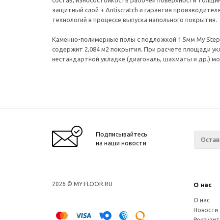
состав, износостойкость рабочей поверхности толщин
защитный слой + Antiscratch и гарантия производител
технологий в процессе выпуска напольного покрытия.
Каменно-полимерные полы с подложкой 1.5мм My Step A
содержит 2,084 м2 покрытия. При расчете площади укл
нестандартной укладке (диагональ, шахматы и др.) м
Подписывайтесь
на наши новости
2026 © MY-FLOOR.RU
О нас
О нас
Новости
Реквизи