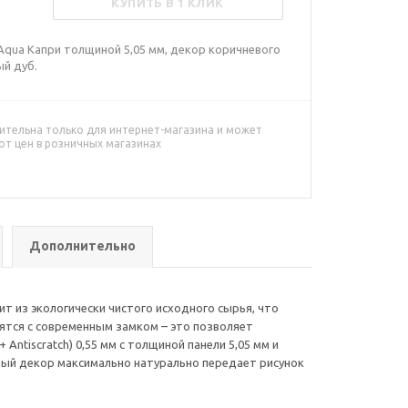
КУПИТЬ В 1 КЛИК
qua Капри толщиной 5,05 мм, декор коричневого
ый дуб.
ительна только для интернет-магазина и может
от цен в розничных магазинах
Дополнительно
 из экологически чистого исходного сырья, что
ятся с современным замком – это позволяет
ntiscratch) 0,55 мм с толщиной панели 5,05 мм и
ный декор максимально натурально передает рисунок