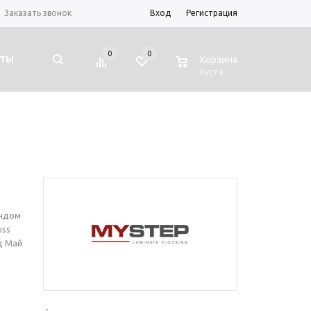
Заказать звонок
Вход
Регистрация
0
0
0
КТЫ
Корзина
пуста
ендом
iss
д Май