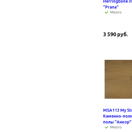
Herringbone 
"Prana"
Много
3 590
руб.
MSA113 My St
Каменно-пол
полы "Анкор"
Много