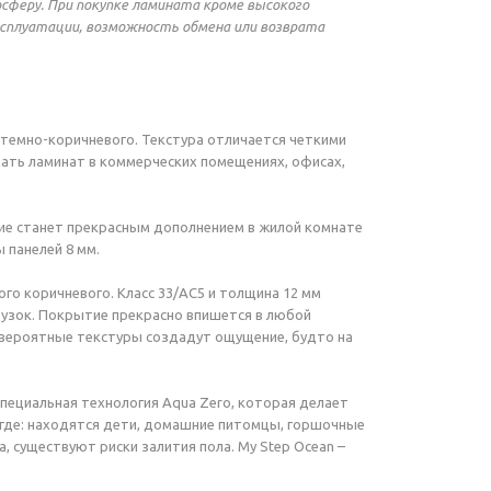
сферу. При покупке ламината кроме высокого
ксплуатации, возможность обмена или возврата
 темно-коричневого. Текстура отличается четкими
вать ламинат в коммерческих помещениях, офисах,
тие станет прекрасным дополнением в жилой комнате
 панелей 8 мм.
го коричневого. Класс 33/АС5 и толщина 12 мм
рузок. Покрытие прекрасно впишется в любой
 невероятные текстуры создадут ощущение, будто на
специальная технология Aqua Zero, которая делает
 где: находятся дети, домашние питомцы, горшочные
 существуют риски залития пола. My Step Ocean –