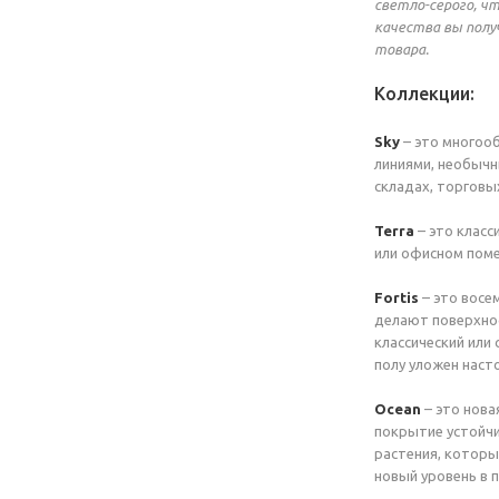
светло-серого, ч
качества вы полу
товара.
Коллекции:
Sky
– это многооб
линиями, необычн
складах, торговы
Terra
– это класс
или офисном поме
Fortis
– это восе
делают поверхнос
классический или
полу уложен наст
Ocean
– это нова
покрытие устойчи
растения, которы
новый уровень в 