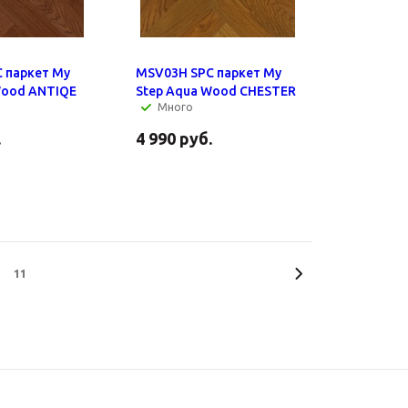
 паркет My
MSV03H SPC паркет My
Wood ANTIQE
Step Aqua Wood CHESTER
Много
.
4 990
руб.
11