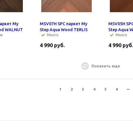
аркет My
MSV07H SPC паркет My
MSV05H SPC
ood WALNUT
Step Aqua Wood TERLIS
Step Aqua 
ии
Много
Много
4 990
руб.
4 990
руб
Показать еще
1
2
3
4
5
6