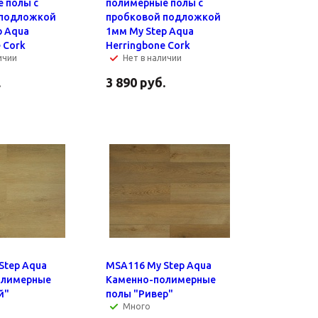
 полы с
полимерные полы с
 подложкой
пробковой подложкой
p Aqua
1мм My Step Aqua
 Cork
Herringbone Cork
ичии
Нет в наличии
.
3 890
руб.
Step Aqua
MSA116 My Step Aqua
олимерные
Каменно-полимерные
й"
полы "Ривер"
Много