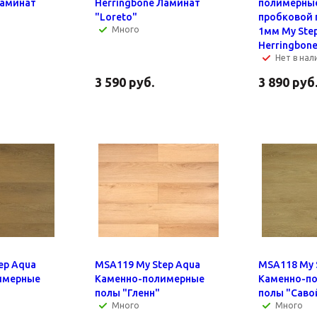
Ламинат
Herringbone Ламинат
полимерные
"Loreto"
пробковой
Много
1мм My Ste
Herringbone
Нет в нал
3 590
руб.
3 890
руб
ep Aqua
MSA119 My Step Aqua
MSA118 My 
имерные
Каменно-полимерные
Каменно-п
полы "Гленн"
полы "Саво
Много
Много