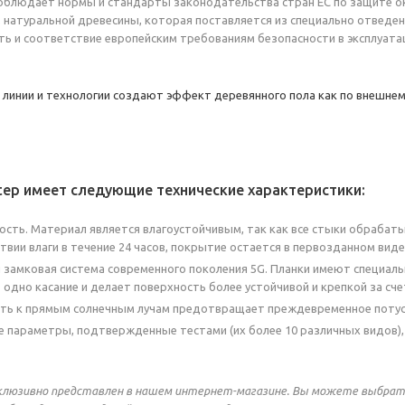
облюдает нормы и стандарты законодательства стран ЕС по защите 
 натуральной древесины, которая поставляется из специально отведен
ть и соответствие европейским требованиям безопасности в эксплуа
линии и технологии создают эффект деревянного пола как по внешнему
tep имеет следующие технические характеристики:
ость. Материал является влагоустойчивым, так как все стыки обраба
вии влаги в течение 24 часов, покрытие остается в первозданном виде 
 замковая система современного поколения 5G. Планки имеют специал
в одно касание и делает поверхность более устойчивой и крепкой за сч
ть к прямым солнечным лучам предотвращает преждевременное потус
е параметры, подтвержденные тестами (их более 10 различных видов)
склюзивно представлен в нашем интернет-магазине. Вы можете выбрат