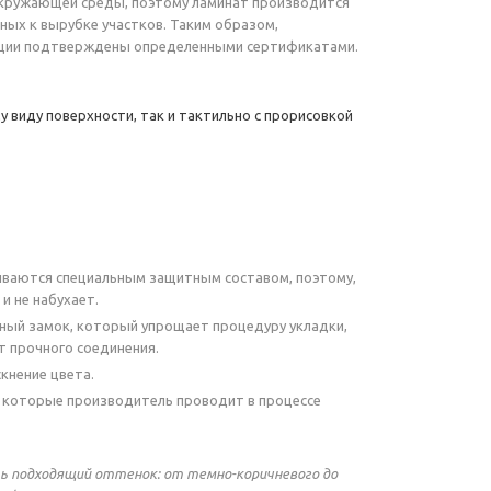
окружающей среды, поэтому ламинат производится
ных к вырубке участков. Таким образом,
тации подтверждены определенными сертификатами.
 виду поверхности, так и тактильно с прорисовкой
тываются специальным защитным составом, поэтому,
и не набухает.
ьный замок, который упрощает процедуру укладки,
ет прочного соединения.
кнение цвета.
, которые производитель проводит в процессе
ь подходящий оттенок: от темно-коричневого до