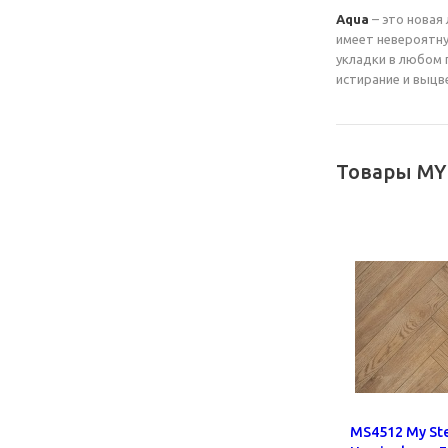
Aqua
– это новая
имеет невероятну
укладки в любом 
истирание и выцв
Товары MY
MS4512 My St