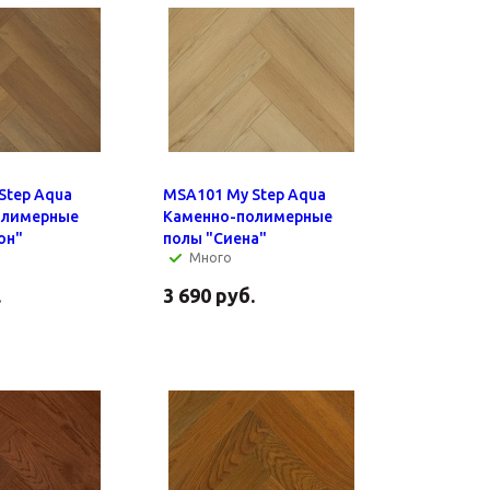
Step Aqua
MSA101 My Step Aqua
олимерные
Каменно-полимерные
он"
полы "Сиена"
Много
.
3 690
руб.