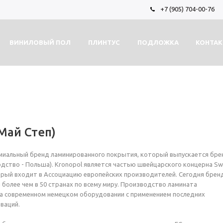
+7 (905) 704-00-76
ВИНИЛОВЫЙ ПОЛ
ПЛИНТУС
ПОДЛОЖКА
КОНТА
Май Степ)
емиальный бренд ламинированного покрытия, который выпускается бр
одство - Польша). Kronopol является частью швейцарского концерна Sw
орый входит в Ассоциацию европейских производителей. Сегодня брен
 более чем в 50 странах по всему миру. Производство ламината
а современном немецком оборудовании с применением последних
оваций.