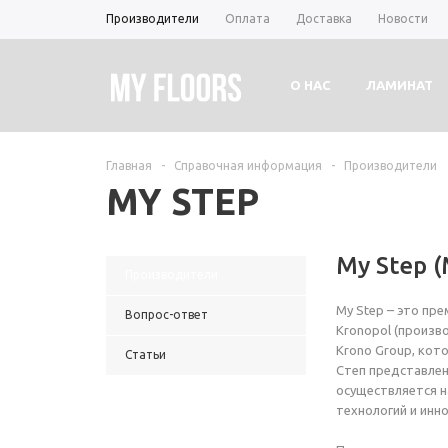
Производители
Оплата
Доставка
Новости
О НАС
ЛАМИНАТ
Главная
-
Справочная информация
-
Производители
MY STEP
My Step (
Производители
My Step – это пр
Вопрос-ответ
Kronopol (произв
Krono Group, кот
Статьи
Степ представлен
осуществляется н
технологий и инн