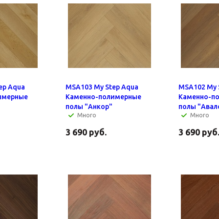
ep Aqua
MSA103 My Step Aqua
MSA102 My 
имерные
Каменно-полимерные
Каменно-п
полы "Анкор"
полы "Авал
Много
Много
3 690
руб.
3 690
руб