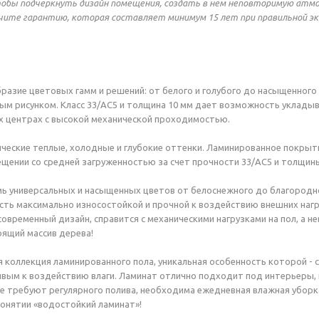
тобы подчеркнуть дизайн помещения, создать в нем неповторимую атмо
чите гарантию, которая составляет минимум 15 лет при правильной э
разие цветовых гамм и решений: от белого и голубого до насыщенного
ым рисунком. Класс 33/АС5 и толщина 10 мм дает возможность уклады
х центрах с высокой механической проходимостью.
ические теплые, холодные и глубокие оттенки. Ламинированное покры
щении со средней загруженностью за счет прочности 33/АС5 и толщины
мь универсальных и насыщенных цветов от белоснежного до благородно
ть максимально износостойкой и прочной к воздействию внешних наг
 современный дизайн, справится с механическими нагрузками на пол, а
оящий массив дерева!
я коллекция ламинированного пола, уникальная особенность которой - 
вым к воздействию влаги. Ламинат отлично подходит под интерьеры,
е требуют регулярного полива, необходима ежедневная влажная уборка,
понятии «водостойкий ламинат»!