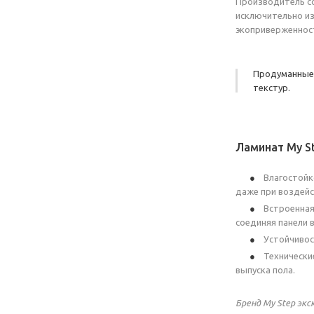
Производитель с
исключительно из
экоприверженнос
Продуманные 
текстур.
Ламинат My S
Влагостойк
даже при воздейст
Встроенная
соединяя панели 
Устойчивос
Технически
выпуска пола.
Бренд My Step эк