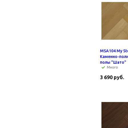
MSA104 My St
Каменно-пол
полы "Шато"
Много
3 690
руб.