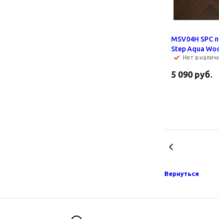
MSV04H SPC п
Step Aqua W
Нет в налич
5 090
руб.
Вернуться